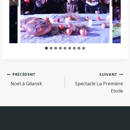
Navigation
PRÉCÉDENT
SUIVANT
Noël à Gdansk
Spectacle La Première
de
Etoile
l’article